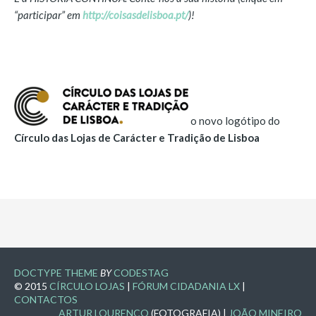
ZESTBOOKS
“participar” em
http://coisasdelisboa.pt/
)!
REVISTA DE IMPRENSA
JORNAIS E REVISTAS
RÁDIO E TELEVISÃO
APLAUSO
o novo logótipo do
ESTOICISMO E PERSISTÊNCIA
Círculo das Lojas de Carácter e Tradição de Lisboa
FORA DE LISBOA
OUTROS (COMPLEMENTARES)
1ª VISITA COMENTADA
DOCTYPE THEME
BY
CODESTAG
© 2015
CÍRCULO LOJAS
|
FÓRUM CIDADANIA LX
|
CONTACTOS
ARTUR LOURENÇO
(FOTOGRAFIA) |
JOÃO MINEIRO