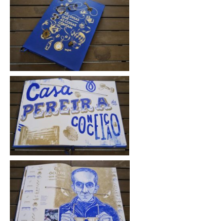
FARMÁCIA GOMES
FOTOGRAFIA TRIUNFO
FRANJARTE
LIVRARIA AILLAUD & LELLOS
LIVRARIA FERIN
ÓPTICA DO CHIADO/ RAMOS & SILVA /ANDRÉ
ÓPTICAS
OURIVESARIA ARAÚJOS
OURIVESARIA E JOALHARIA BARBOSA, ESTEVES
OURIVESARIA E JOALHARIA BARRETO &
GONÇALVES
PERFUMARIA ALCESTE
RETROSARIA ARQUI CHIQUE
SAPATARIA A DEUSA