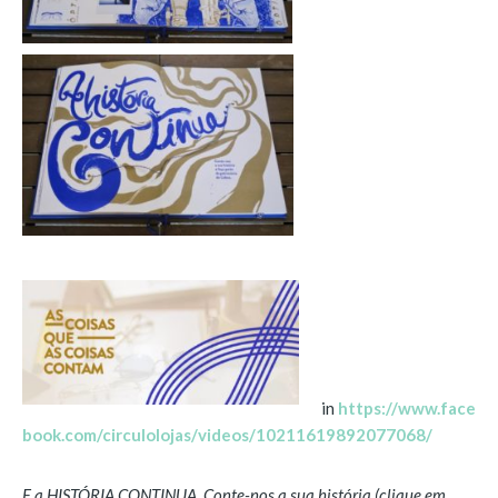
SAPATARIA LORD
PARCERIAS E IMPRENSA
AGRADECIMENTOS
ASSOCIAÇÃO DE TURISMO DE LISBOA
GEMINAÇÕES
ASSOCIAZIONE BOTTEGHE STORICHE DI ROMA
ASSOCIACIÓ D’ESTABLIMENTS EMBLEMÀTICS DE
BARCELONA
PARCERIAS
EDIÇÕES 19 DE ABRIL
EDITORA ALTHUM
in
https://www.face
LEO BURNETT LISBOA
book.com/circulolojas/videos/10211619892077068/
USKP
E a HISTÓRIA CONTINUA. Conte-nos a sua história (clique em