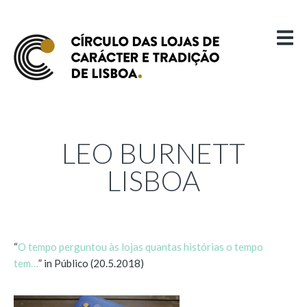
OBJECTIVOS E PRINCÍPIOS
CRITÉRIOS
LOJAS-MEMBROS
IN MEMORIAM
ANÍBAL GRAVADOR
CASA ACHILLES
LEO BURNETT
CASA ALVES
LISBOA
CASA DE SEMENTES SOARES & REBELO
CASA MACIEL
CASA PEREIRA
“
O tempo perguntou às lojas quantas histórias o tempo
CASA XANGAI
tem…
” in Público (20.5.2018)
DROGARIA ORIENTAL